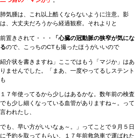
肺気腫は、これ以上酷くならないように注意。
影
は、大丈夫だろうから経過観察。それよりと
前置きされて・・・
「心臓の冠動脈の狭窄が気にな
る
ので、こっちの
CTも撮ったほうがいいので
紹介状を書きますね」
ここではもう「マジか」はあ
りませんでした。
「まあ、一度やってるしステント
も
１７年使ってる
から少しはあるかな。数年前の検査
でも少し細くな
っている血管がありますね～。って
言われたし、
でも、早い方がいいなぁ～。」ってことで９月５日
に予約を取ってもらい、１７年前救急車で運ばれた