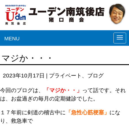
MENU
N
a
v
マジか・・・
i
g
2023年10月17日
|
プライベート
、
ブログ
a
t
今回のブログは、
「マジか・・」
って話です。
それ
i
は、お盆過ぎの毎月の定期健診でした。
o
n
１７年前に剣道の稽古中に
「急性心筋梗塞」
にな
り
、救急車で