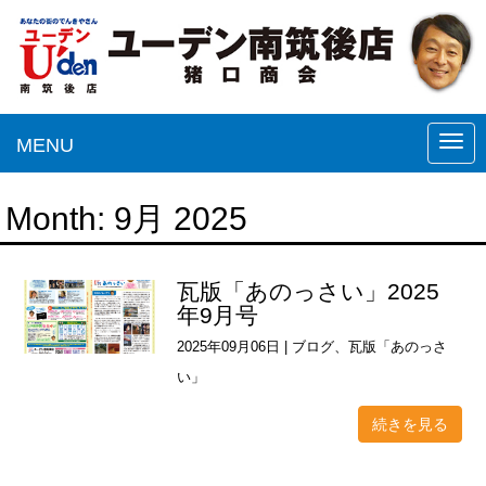
MENU
N
a
v
Month:
9月 2025
i
g
瓦版「あのっさい」2025
a
年9月号
t
2025年09月06日
|
ブログ
、
瓦版「あのっさ
i
い」
o
n
続きを見る