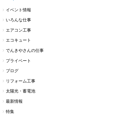
イベント情報
いろんな仕事
エアコン工事
エコキュート
でんきやさんの仕事
プライベート
ブログ
リフォーム工事
太陽光・蓄電池
最新情報
特集