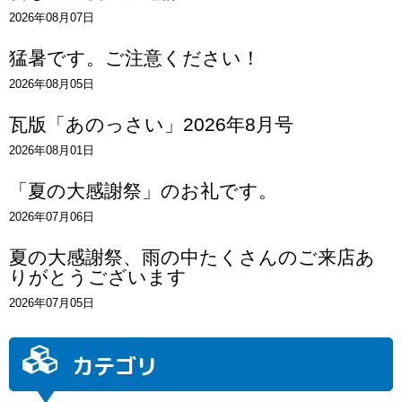
2026年08月07日
猛暑です。ご注意ください！
2026年08月05日
瓦版「あのっさい」2026年8月号
2026年08月01日
「夏の大感謝祭」のお礼です。
2026年07月06日
夏の大感謝祭、雨の中たくさんのご来店あ
りがとうございます
2026年07月05日
カテゴリ