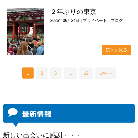
２年ぶりの東京
2026年06月24日
|
プライベート
、
ブログ
続きを見る
1
2
3
…
12
次へ »
最新情報
新しい出会いに感謝・・・