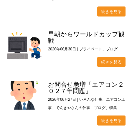
続きを見る
早朝からワールドカップ観
戦
2026年06月30日
|
プライベート
、
ブログ
続きを見る
お問合せ急増「エアコン２
０２７年問題」
2026年06月27日
|
いろんな仕事
、
エアコン工
事
、
でんきやさんの仕事
、
ブログ
、
特集
続きを見る