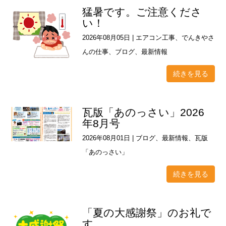
猛暑です。ご注意くださ
い！
2026年08月05日
|
エアコン工事
、
でんきやさ
んの仕事
、
ブログ
、
最新情報
続きを見る
瓦版「あのっさい」2026
年8月号
2026年08月01日
|
ブログ
、
最新情報
、
瓦版
「あのっさい」
続きを見る
「夏の大感謝祭」のお礼で
す。