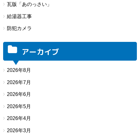
瓦版「あのっさい」
給湯器工事
防犯カメラ
アーカイブ
2026年8月
2026年7月
2026年6月
2026年5月
2026年4月
2026年3月