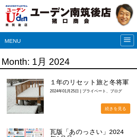
MENU
N
a
v
Month:
1月 2024
i
g
１年のリセット旅と冬将軍
a
2024年01月25日
|
プライベート
、
ブログ
t
i
続きを見る
o
n
瓦版「あのっさい」2024