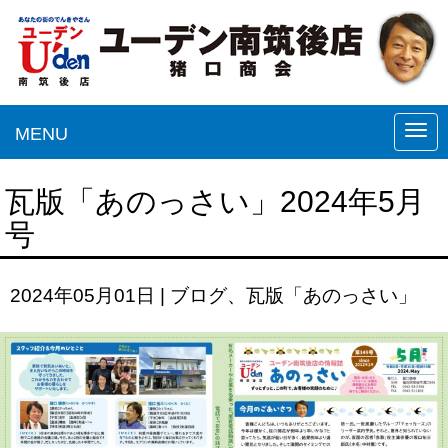
MENU
N
a
v
瓦版「あのっさい」2024年5月
i
号
g
a
2024年05月01日
|
ブログ
、
瓦版「あのっさい」
t
i
o
n