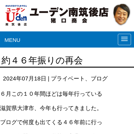
MENU
N
a
v
約４６年振りの再会
i
g
2024年07月18日
|
プライベート
、
ブログ
a
t
６月この１０年間ほどは毎年行っている
i
滋賀県大津市、今年も行ってきました。
o
n
ブログで何度も出てくる４６年前に行っ