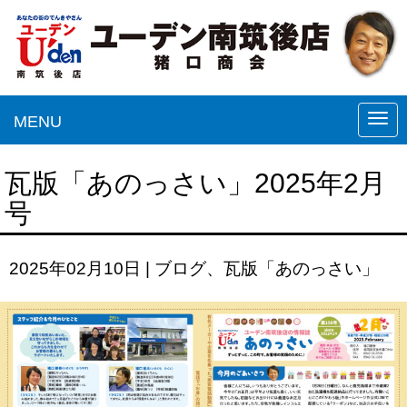
MENU
N
a
v
瓦版「あのっさい」2025年2月
i
号
g
a
2025年02月10日
|
ブログ
、
瓦版「あのっさい」
t
i
o
n