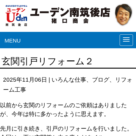
MENU
N
a
v
玄関引戸リフォーム２
i
g
2025年11月06日
|
いろんな仕事
、
ブログ
、
リフォ
a
ーム工事
t
i
以前から玄関のリフォームのご依頼は
ありました
o
が、今年は特に多かったよう
に思えます。
n
先月に引き続き、引戸のリフォームを
行いました。